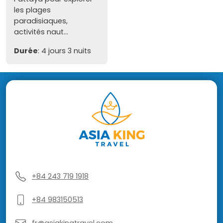
les plages
paradisiaques,
activités naut...
Durée
: 4 jours 3 nuits
+84 243 719 1918
+84 983150513