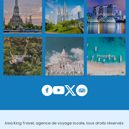
Thailande
Malaisie
Singapour
Indonésie
Birmanie
Philippines
Asia King Travel, agence de voyage locale, tous droits réservés.