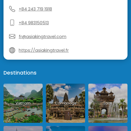
+84 243 719 1918
+84 983150513
fr@asiakingtravel.com
https://asiakingtravel.fr
Destinations
Vietnam
Cambodge
Laos