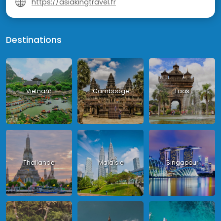
https://asiakingtravel.fr
Destinations
Vietnam
Cambodge
Laos
Thailande
Malaisie
Singapour