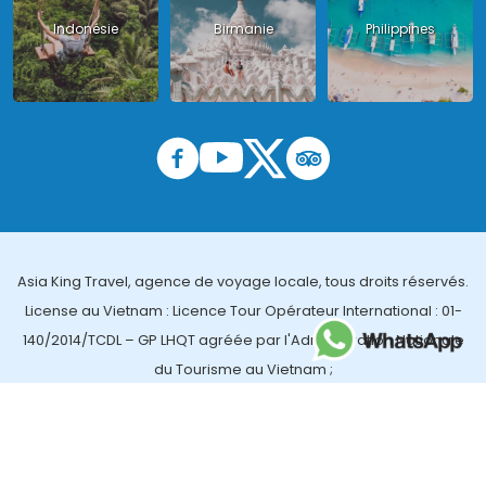
Indonésie
Birmanie
Philippines
Asia King Travel, agence de voyage locale, tous droits réservés.
License au Vietnam : Licence Tour Opérateur International : 01-
140/2014/TCDL – GP LHQT agréée par l'Administration Nationale
du Tourisme au Vietnam ;
License en Thailande : 14/03366 par le Bureau des affaires
touristiques et de l'enregistrement des guides (TBGR) et le
bureau du développement du tourisme de la Thailande