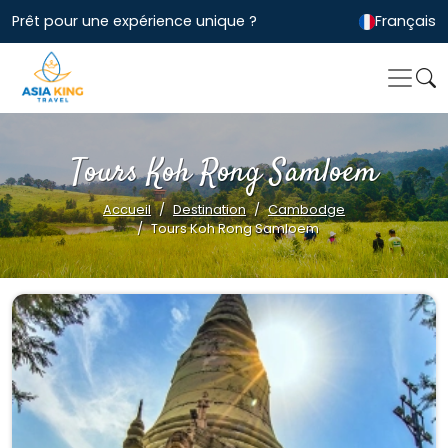
Prêt pour une expérience unique ?
Français
Tours Koh Rong Samloem
Accueil
Destination
Cambodge
Tours Koh Rong Samloem