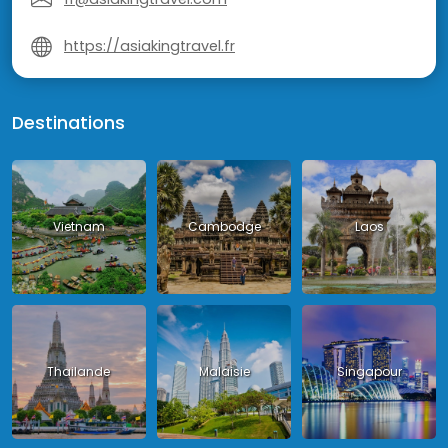
https://asiakingtravel.fr
Destinations
Vietnam
Cambodge
Laos
Thailande
Malaisie
Singapour