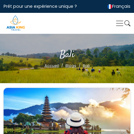
Prêt pour une expérience unique ?
Français
Bali
Accueil
Blogs
Bali