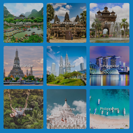
Vietnam
Cambodge
Laos
Thailande
Malaisie
Singapour
Indonésie
Birmanie
Philippines