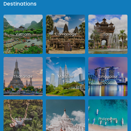
Destinations
Vietnam
Cambodge
Laos
Thailande
Malaisie
Singapour
Indonésie
Birmanie
Philippines