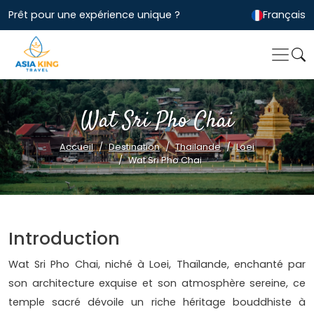
Prêt pour une expérience unique ?
Français
Wat Sri Pho Chai
Accueil
Destination
Thailande
Loei
Wat Sri Pho Chai
Introduction
Wat Sri Pho Chai, niché à Loei, Thaïlande, enchanté par
son architecture exquise et son atmosphère sereine, ce
temple sacré dévoile un riche héritage bouddhiste à