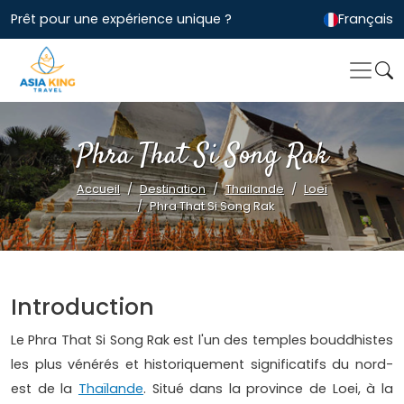
Prêt pour une expérience unique ?
Français
Phra That Si Song Rak
Accueil
Destination
Thailande
Loei
Phra That Si Song Rak
Introduction
Le Phra That Si Song Rak est l'un des temples bouddhistes
les plus vénérés et historiquement significatifs du nord-
est de la
Thaïlande
. Situé dans la province de Loei, à la