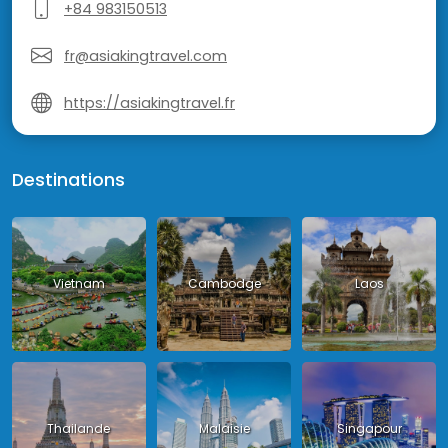
+84 983150513
fr@asiakingtravel.com
https://asiakingtravel.fr
Destinations
Vietnam
Cambodge
Laos
Thailande
Malaisie
Singapour