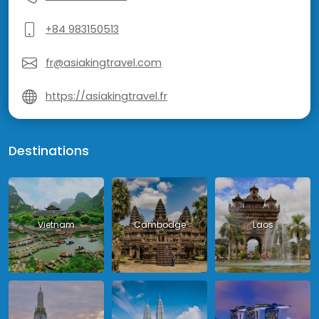
+84 983150513
fr@asiakingtravel.com
https://asiakingtravel.fr
Destinations
Vietnam
Cambodge
Laos