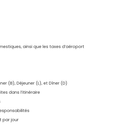
omestiques, ainsi que les taxes d’aéroport
r (B), Déjeuner (L), et Dîner (D)
es dans l’itinéraire
s
esponsabilités
 par jour