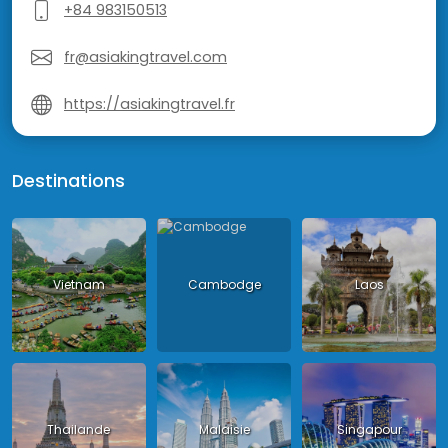
+84 983150513
fr@asiakingtravel.com
https://asiakingtravel.fr
Destinations
Vietnam
Cambodge
Laos
Thailande
Malaisie
Singapour