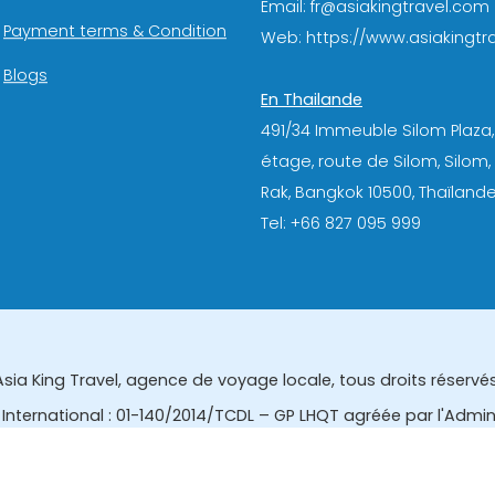
Email: fr@asiakingtravel.com
Payment terms & Condition
Web: https://www.asiakingtra
Blogs
En Thailande
491/34 Immeuble Silom Plaza,
étage, route de Silom, Silom
Rak, Bangkok 10500, Thaïlande
Tel: +66 827 095 999
Asia King Travel, agence de voyage locale, tous droits réservés
International : 01-140/2014/TCDL – GP LHQT agréée par l'Admi
eau des affaires touristiques et de l'enregistrement des gui
tourisme de la Thailande