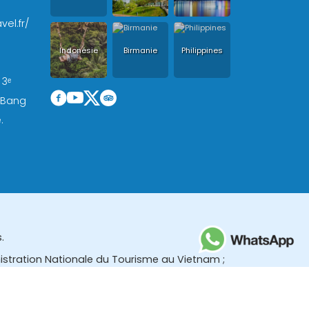
vel.fr/
Indonésie
Birmanie
Philippines
 3ᵉ
, Bang
.
.
nistration Nationale du Tourisme au Vietnam ;
des (TBGR) et le bureau du développement du