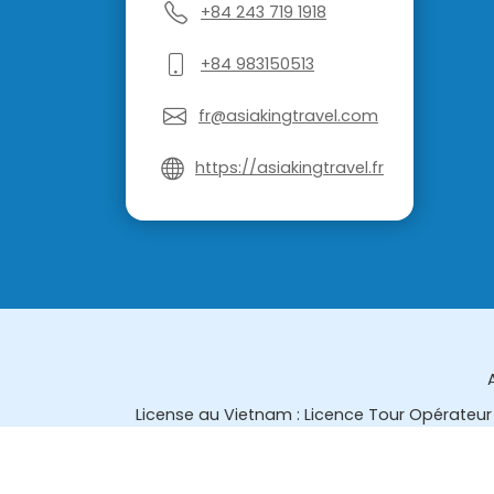
+84 243 719 1918
+84 983150513
fr@asiakingtravel.com
https://asiakingtravel.fr
License au Vietnam : Licence Tour Opérateur 
License en Thailande : 14/03366 par le Bur