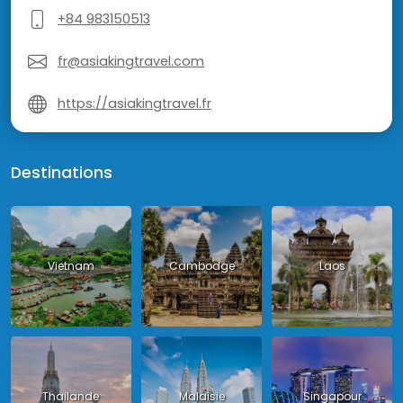
+84 983150513
fr@asiakingtravel.com
https://asiakingtravel.fr
Destinations
Vietnam
Cambodge
Laos
Thailande
Malaisie
Singapour