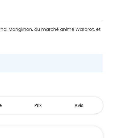
t Chai Mongkhon, du marché animé Warorot, et
e
Prix
Avis