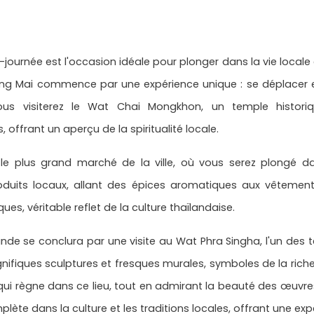
ournée est l'occasion idéale pour plonger dans la vie locale 
hiang Mai commence par une expérience unique : se déplacer 
ous visiterez le Wat Chai Mongkhon, un temple histor
 offrant un aperçu de la spiritualité locale.
, le plus grand marché de la ville, où vous serez plongé 
its locaux, allant des épices aromatiques aux vêtements 
ues, véritable reflet de la culture thaïlandaise.
nde se conclura par une visite au Wat Phra Singha, l'un des 
ifiques sculptures et fresques murales, symboles de la richesse
qui règne dans ce lieu, tout en admirant la beauté des œuvres 
te dans la culture et les traditions locales, offrant une ex