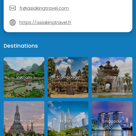
fr@asiakingtravel.com
https://asiakingtravel.fr
Destinations
Vietnam
Cambodge
Laos
Thailande
Malaisie
Singapour