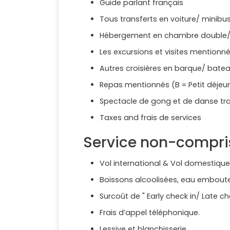
Guide parlant français
Tous transferts en voiture/ minibus
Hébergement en chambre double/ 
Les excursions et visites mentionn
Autres croisières en barque/ bat
Repas mentionnés (B = Petit déjeune
Spectacle de gong et de danse tra
Taxes and frais de services
Service non-compri
Vol international & Vol domestiqu
Boissons alcoolisées, eau emboutei
Surcoût de " Early check in/ Late chec
Frais d’appel téléphonique.
Lessive et blanchisserie.