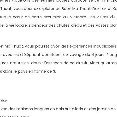
t les traditions des ethnies locales caractérise ce mini-cir
a Thuat, vous pourrez explorer de Buon Ma Thuot, Dak Lak et 
titue le cœur de cette excursion au Vietnam. Les visites d
de la vie locale, splendeur des chutes d'eau et des vastes pl
uon Ma Thuat, vous pourrez avoir des expériences inoubliables
avec les d'éléphant ponctuent ce voyage de 4 jours. Plon
tures naturelles, définit l'essence de ce circuit. Alors qu'at
s dans le pays en forme de S.
klak
avec des maisons longues en bois sur pilotis et des jardins de 