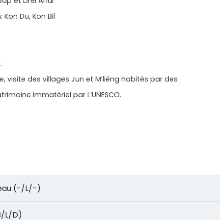
Sap et Drei Anur
: Kon Du, Kon Bil
.
, visite des villages Jun et M’liêng habités par des
trimoine immatériel par L’UNESCO.
d’eau (-/L/-)
(B/L/D)