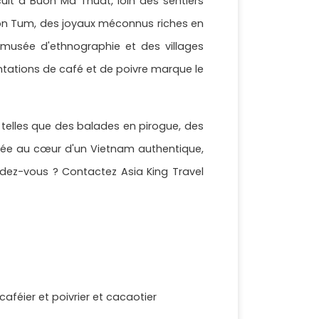
cuit à Buon Ma Thuat, loin des sentiers
Kon Tum, des joyaux méconnus riches en
u musée d'ethnographie et des villages
antations de café et de poivre marque le
 telles que des balades en pirogue, des
gée au cœur d'un Vietnam authentique,
tendez-vous ? Contactez Asia King Travel
caféier et poivrier et cacaotier