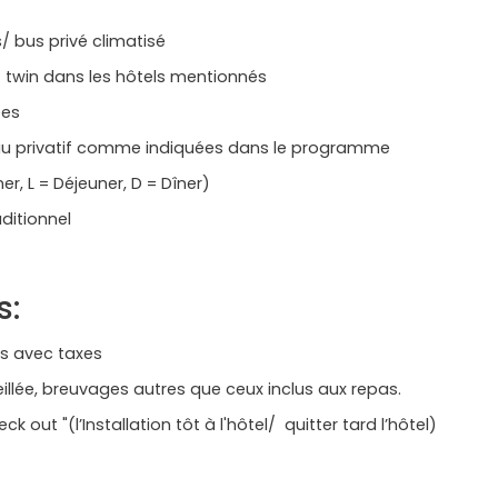
/ bus privé climatisé
twin dans les hôtels mentionnés
ées
eau privatif comme indiquées dans le programme
r, L = Déjeuner, D = Dîner)
ditionnel
s:
es avec taxes
llée, breuvages autres que ceux inclus aux repas.
k out "(l’Installation tôt à l'hôtel/ quitter tard l’hôtel)