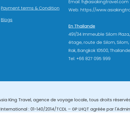
Email: fr@asiakingtravel.com
Payment terms & Condition
Web: https://www.asiakingtra
Blogs
En Thailande
491/34 Immeuble Silom Plaza,
étage, route de Silom, Silom
Rak, Bangkok 10500, Thaïlande
Tel: +66 827 095 999
Asia King Travel, agence de voyage locale, tous droits réservés
International : 01-140/2014/TCDL – GP LHQT agréée par l'Admi
eau des affaires touristiques et de l'enregistrement des gui
tourisme de la Thailande