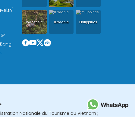
vel.fr/
Indonésie
Birmanie
Philippines
 3ᵉ
, Bang
.
.
nistration Nationale du Tourisme au Vietnam ;
des (TBGR) et le bureau du développement du