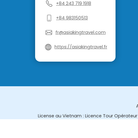
+84 243 719 1918
+84 983150513
fr@asiakingtravel.com
https://asiakingtravel.fr
License au Vietnam : Licence Tour Opérateur 
License en Thailande : 14/03366 par le Bur