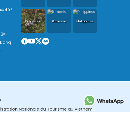
vel.fr/
Indonésie
Birmanie
Philippines
 3ᵉ
, Bang
.
.
nistration Nationale du Tourisme au Vietnam ;
des (TBGR) et le bureau du développement du