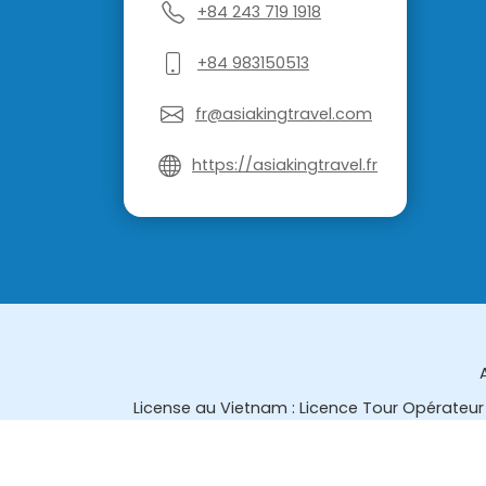
+84 243 719 1918
+84 983150513
fr@asiakingtravel.com
https://asiakingtravel.fr
License au Vietnam : Licence Tour Opérateur 
License en Thailande : 14/03366 par le Bur