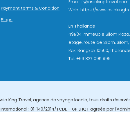
Email: fr@asiakingtravel.com
Payment terms & Condition
Web: https://www.asiakingtra
Blogs
En Thailande
491/34 Immeuble Silom Plaza,
étage, route de Silom, Silom
Rak, Bangkok 10500, Thaïlande
Tel: +66 827 095 999
Asia King Travel, agence de voyage locale, tous droits réservés
International : 01-140/2014/TCDL – GP LHQT agréée par l'Admi
eau des affaires touristiques et de l'enregistrement des gui
tourisme de la Thailande