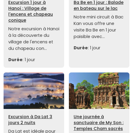
Excursion 1 jour à
Ba Be en 1 jour : Balade
Hanoï : Village de
en bateau sur le lac
l'encens et chapeau
Notre mini circuit à Bac
conique
Kan vous offre une
Notre excursion à Hanoi
visite Ba Be en 1 jour
à la découverte du
paisible avec...
village de l'encens et
Durée
: 1 jour
du chapeau con...
Durée
: 1 jour
Excursion à Da Lat 3
Une journée à
jours 2 nuits
sanctuaire de My Son :
Temples Cham sacrés
Da Lat est idéale pour