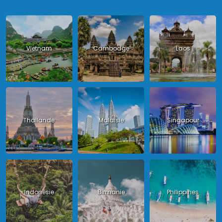
Vietnam
Cambodge
Laos
Thailande
Malaisie
Singapour
Indonésie
Birmanie
Philippines