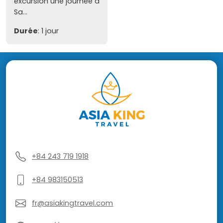
excursion une journée à
Sa...
Durée
: 1 jour
+84 243 719 1918
+84 983150513
fr@asiakingtravel.com