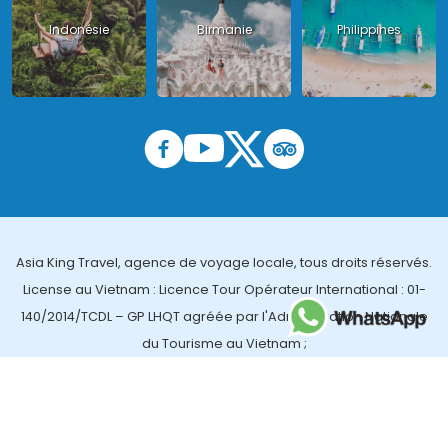
Indonésie
Birmanie
Philippines
Asia King Travel, agence de voyage locale, tous droits réservés.
License au Vietnam : Licence Tour Opérateur International : 01-
140/2014/TCDL – GP LHQT agréée par l'Administration Nationale
du Tourisme au Vietnam ;
License en Thailande : 14/03366 par le Bureau des affaires
touristiques et de l'enregistrement des guides (TBGR) et le
bureau du développement du tourisme de la Thailande