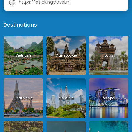
https://asiakingtravel.fr
Destinations
Vietnam
Cambodge
Laos
Thailande
Malaisie
Singapour