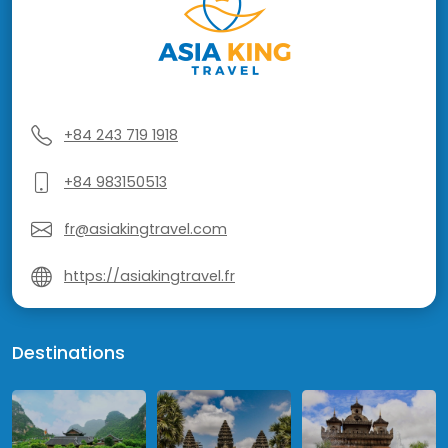
+84 243 719 1918
+84 983150513
fr@asiakingtravel.com
https://asiakingtravel.fr
Destinations