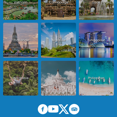
Vietnam
Cambodge
Laos
Thailande
Malaisie
Singapour
Indonésie
Birmanie
Philippines