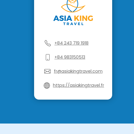
+84 243 719 1918
+84 983150513
fr@asiakingtravel.com
https://asiakingtravel.fr