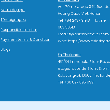
Introduction
Ad : 7ème étage 349, Rue de
Notre équipe
Hoang Quoc Viet, Hanoi
Témoignages
Tel: +84 2437191918 - Hotline 
983150513
Responsible tourism
Email: fr@asiakingtravel.com
Payment terms & Condition
Web: https://www.asiakingtra
Blogs
En Thailande
491/34 Immeuble Silom Plaza,
étage, route de Silom, Silom
Rak, Bangkok 10500, Thaïlande
Tel: +66 827 095 999