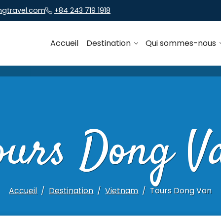
ngtravel.com
+84 243 719 1918
Accueil
Destination
Qui sommes-nous
ours Dong V
Accueil
Destination
Vietnam
Tours Dong Van