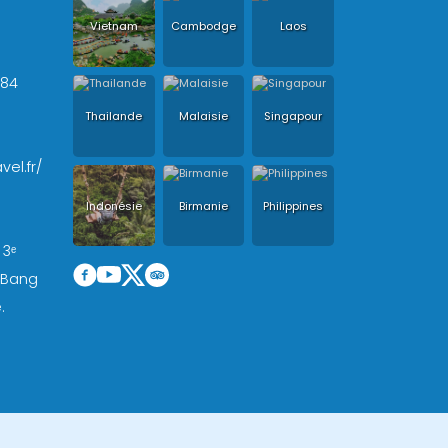
Vietnam
Cambodge
Laos
+84
Thailande
Malaisie
Singapour
vel.fr/
Indonésie
Birmanie
Philippines
 3ᵉ
, Bang
.