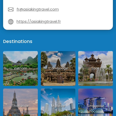
fr@asiakingtravel.com
https://asiakingtravel.fr
Destinations
Vietnam
Cambodge
Laos
Thailande
Malaisie
Singapour