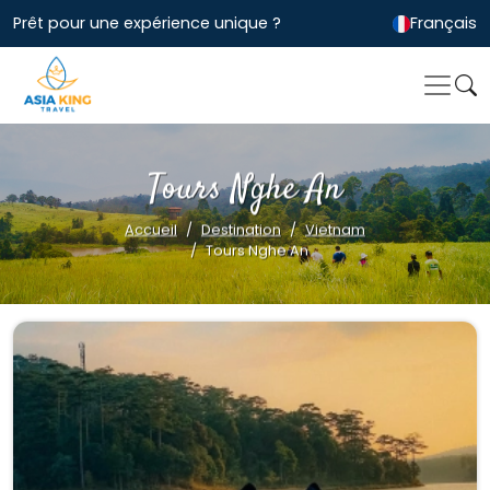
Prêt pour une expérience unique ?
Français
Tours Nghe An
Accueil
Destination
Vietnam
Tours Nghe An