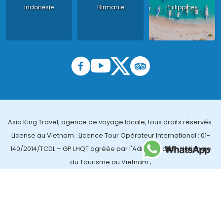
Indonésie
Birmanie
Philippines
Asia King Travel, agence de voyage locale, tous droits réservés.
License au Vietnam : Licence Tour Opérateur International : 01-
140/2014/TCDL – GP LHQT agréée par l'Administration Nationale
du Tourisme au Vietnam ;
License en Thailande : 14/03366 par le Bureau des affaires
touristiques et de l'enregistrement des guides (TBGR) et le
bureau du développement du tourisme de la Thailande