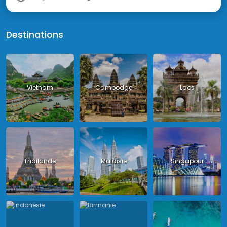
Destinations
Vietnam
Cambodge
Laos
Thailande
Malaisie
Singapour