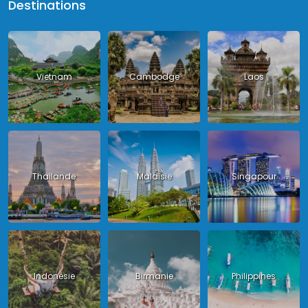
Destinations
Vietnam
Cambodge
Laos
Thailande
Malaisie
Singapour
Indonésie
Birmanie
Philippines