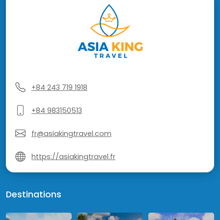
+84 243 719 1918
+84 983150513
fr@asiakingtravel.com
https://asiakingtravel.fr
Destinations