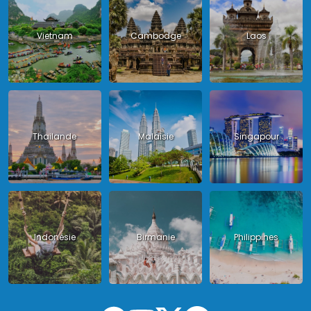
Vietnam
Cambodge
Laos
Thailande
Malaisie
Singapour
Indonésie
Birmanie
Philippines