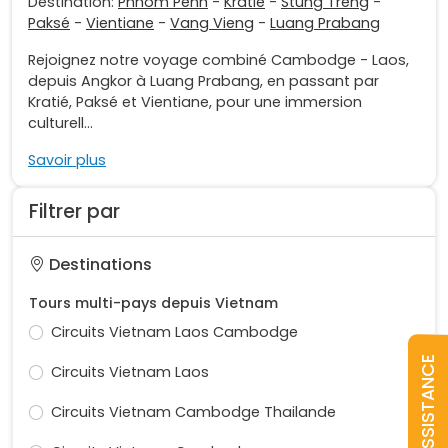
Destination:
Phnom Penh
-
Kratié
-
Stung Treng
-
Paksé
-
Vientiane
-
Vang Vieng
-
Luang Prabang
Rejoignez notre voyage combiné Cambodge - Laos,
depuis Angkor à Luang Prabang, en passant par
Kratié, Paksé et Vientiane, pour une immersion
culturell...
Savoir plus
Filtrer par
Destinations
Tours multi-pays depuis Vietnam
Circuits Vietnam Laos Cambodge
ASSISTANCE
Circuits Vietnam Laos
Circuits Vietnam Cambodge Thailande