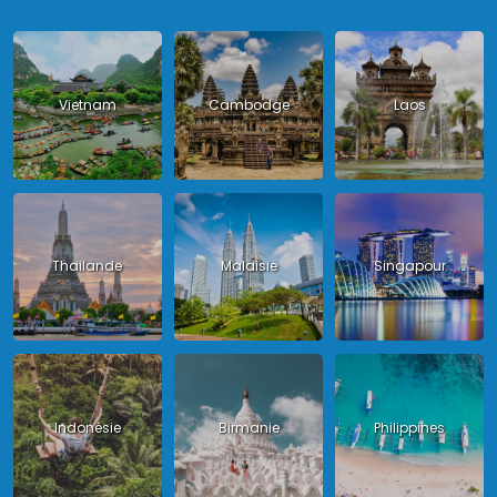
Vietnam
Cambodge
Laos
Thailande
Malaisie
Singapour
Indonésie
Birmanie
Philippines