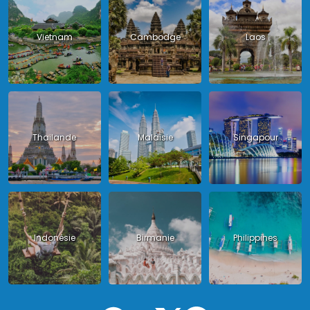
Vietnam
Cambodge
Laos
Thailande
Malaisie
Singapour
Indonésie
Birmanie
Philippines