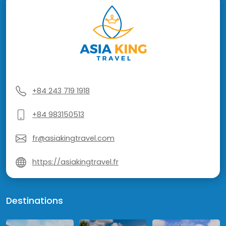
+84 243 719 1918
+84 983150513
fr@asiakingtravel.com
https://asiakingtravel.fr
Destinations