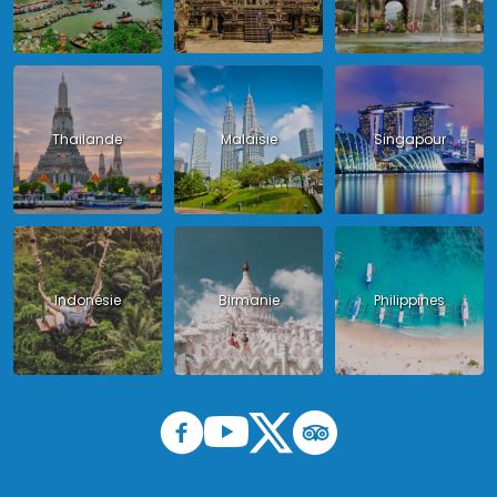
Thailande
Malaisie
Singapour
Indonésie
Birmanie
Philippines