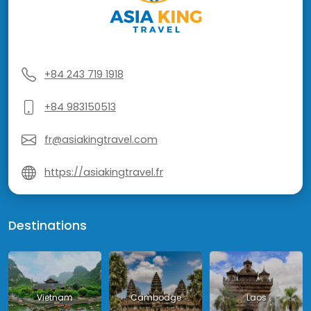
+84 243 719 1918
+84 983150513
fr@asiakingtravel.com
https://asiakingtravel.fr
Destinations
Vietnam
Cambodge
Laos