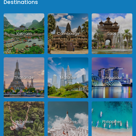
Destinations
Vietnam
Cambodge
Laos
Thailande
Malaisie
Singapour
Indonésie
Birmanie
Philippines