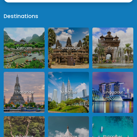
Destinations
Vietnam
Cambodge
Laos
Thailande
Malaisie
Singapour
Indonésie
Birmanie
Philippines