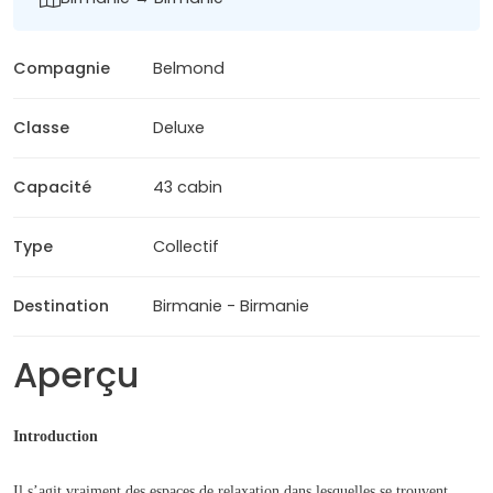
Compagnie
Belmond
Classe
Deluxe
Capacité
43 cabin
Type
Collectif
Destination
Birmanie - Birmanie
Aperçu
Introduction
Il s’agit vraiment des espaces de relaxation dans lesquelles se trouvent