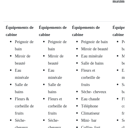
maximu
Équipements de
Équipements de
Équipements de
Équipem
cabine
cabine
cabine
cabine
Peignoir de
Peignoir de
Peignoir de bain
Pei
bain
bain
Miroir de beauté
bai
Miroir de
Miroir de
Eau minérale
Mir
beauté
beauté
Salle de bains
bea
Eau
Eau
Fleurs et
Eau
minérale
minérale
corbeille de
min
Salle de
Salle de
fruits
Sal
bains
bains
Sèche- cheveux
bai
Fleurs &
Fleurs et
Eau chaude
Fleu
corbeille de
corbeille de
Téléphone
corb
fruits
fruits
Climatiseur
frui
Sèche-
Sèche-
Mini- bar
Sèc
cheveux
cheveux
Coffre- fort
che