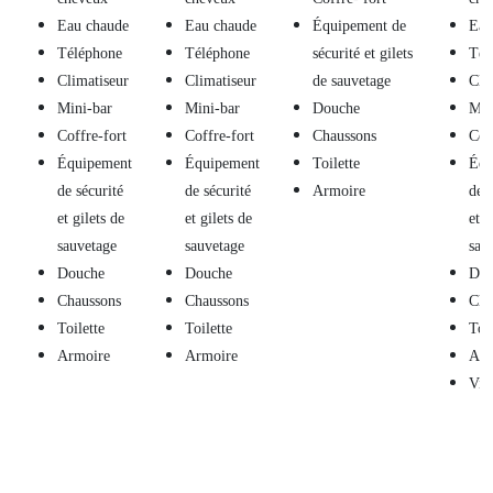
Eau chaude
Eau chaude
Équipement de
Eau
Téléphone
Téléphone
sécurité et gilets
Tél
Climatiseur
Climatiseur
de sauvetage
Cli
Mini-bar
Mini-bar
Douche
Min
Coffre-fort
Coffre-fort
Chaussons
Cof
Équipement
Équipement
Toilette
Équ
de sécurité
de sécurité
Armoire
de s
et gilets de
et gilets de
et g
sauvetage
sauvetage
sau
Douche
Douche
Dou
Chaussons
Chaussons
Cha
Toilette
Toilette
Toil
Armoire
Armoire
Arm
Vin