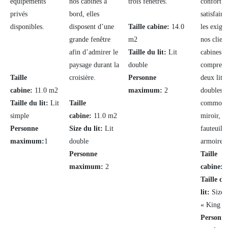
équipements
nos cabines à
trois fenêtres.
confort v
privés
bord, elles
satisfaire
disponibles.
disposent d’une
Taille cabine:
14.0
les exige
grande fenêtre
m2
nos client
afin d’admirer le
Taille du lit:
Lit
cabines
paysage durant la
double
comprenn
Taille
croisière.
Personne
deux lits /
cabine:
11.0 m2
maximum:
2
doubles, 
Taille du lit:
Lit
Taille
commode
simple
cabine:
11.0 m2
miroir, d
Personne
Size du lit:
Lit
fauteuil 
maximum:
1
double
armoire.
Personne
Taille
maximum:
2
cabine:
1
Taille du
lit:
Size d
« King »
Personn