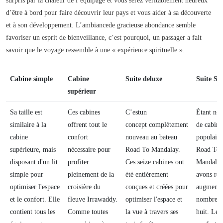
surpris par la chaleur de l’équipage et vous serez véritablement heureux
d’être à bord pour faire découvrir leur pays et vous aider à sa découverte
et à son développement. L’ambiancede gracieuse abondance semble
favoriser un esprit de bienveillance, c’est pourquoi, un passager a fait
savoir que le voyage ressemble à une « expérience spirituelle ».
Cabine simple
Cabine
Suite deluxe
Suite Sta
supérieur
Sa taille est
Ces cabines
C’estun
Étant not
similaire à la
offrent tout le
concept complètement
de cabine
cabine
confort
nouveau au bateau
populaire
supérieure, mais
nécessaire pour
Road To Mandalay.
Road To
disposant d'un lit
profiter
Ces seize cabines ont
Mandalay
simple pour
pleinement de la
été entièrement
avons réu
optimiser l'espace
croisière du
conçues et créées pour
augmente
et le confort. Elle
fleuve Irrawaddy.
optimiser l'espace et
nombre à
contient tous les
Comme toutes
la vue à travers ses
huit. Leu