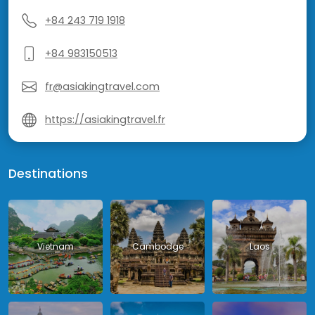
+84 243 719 1918
+84 983150513
fr@asiakingtravel.com
https://asiakingtravel.fr
Destinations
Vietnam
Cambodge
Laos