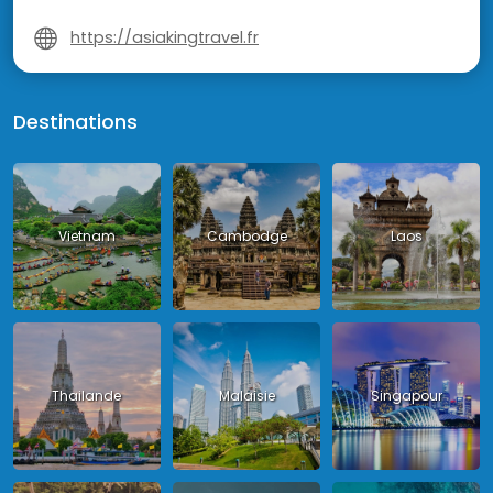
https://asiakingtravel.fr
Destinations
Vietnam
Cambodge
Laos
Thailande
Malaisie
Singapour