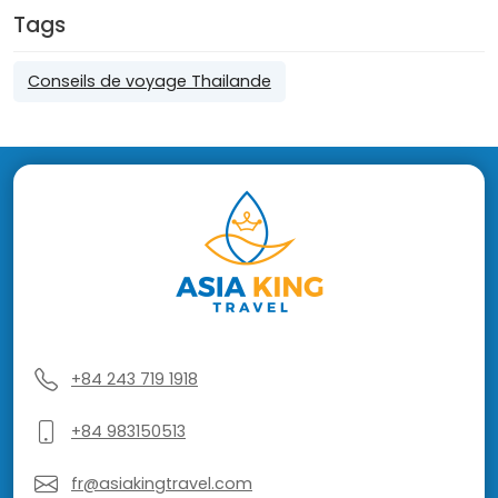
Tags
Conseils de voyage Thailande
+84 243 719 1918
+84 983150513
fr@asiakingtravel.com