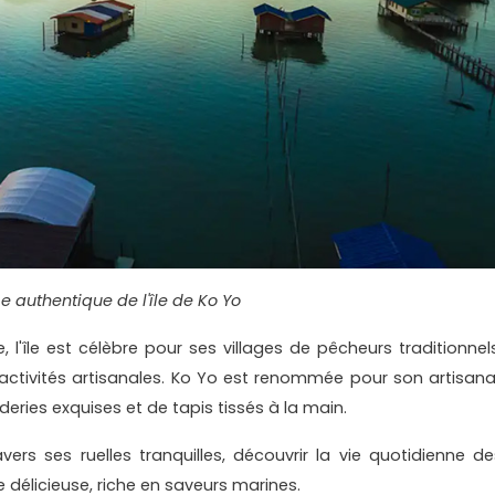
 authentique de l'île de Ko Yo
'île est célèbre pour ses villages de pêcheurs traditionnels
 activités artisanales. Ko Yo est renommée pour son artisana
eries exquises et de tapis tissés à la main.
ers ses ruelles tranquilles, découvrir la vie quotidienne de
e délicieuse, riche en saveurs marines.