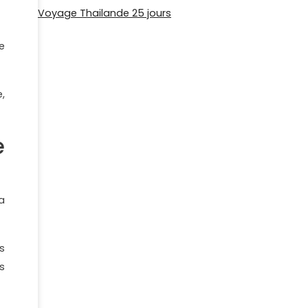
Voyage Thailande 25 jours
e
,
e
a
s
s