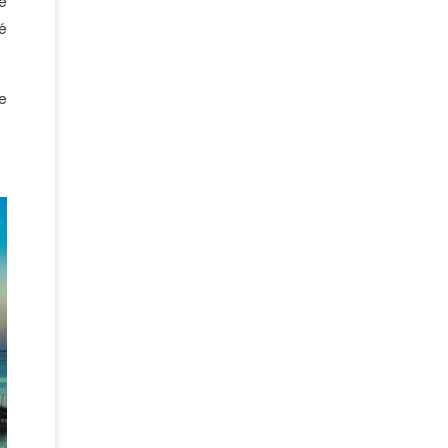
é
é
e