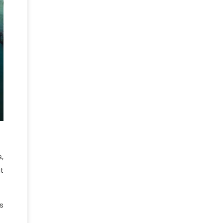
,
t
s