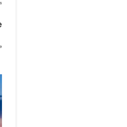
s
e
e