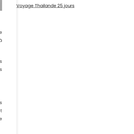
Voyage Thailande 25 jours
e
à
es
s
s
t
e