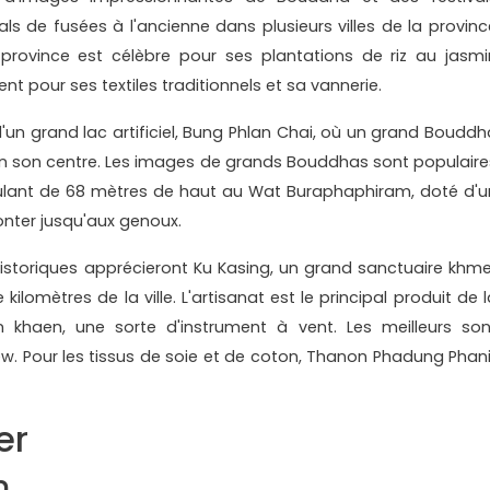
s de fusées à l'ancienne dans plusieurs villes de la provinc
province est célèbre pour ses plantations de riz au jasmi
t pour ses textiles traditionnels et sa vannerie.
 d'un grand lac artificiel, Bung Phlan Chai, où un grand Bouddh
 en son centre. Les images de grands Bouddhas sont populaire
lant de 68 mètres de haut au Wat Buraphaphiram, doté d'u
onter jusqu'aux genoux.
historiques apprécieront Ku Kasing, un grand sanctuaire khme
kilomètres de la ville. L'artisanat est le principal produit de 
n khaen, une sorte d'instrument à vent. Les meilleurs son
aew. Pour les tissus de soie et de coton, Thanon Phadung Phani
er
m