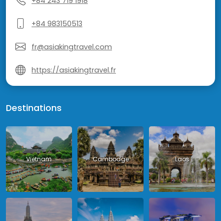
+84 243 719 1918
+84 983150513
fr@asiakingtravel.com
https://asiakingtravel.fr
Destinations
Vietnam
Cambodge
Laos