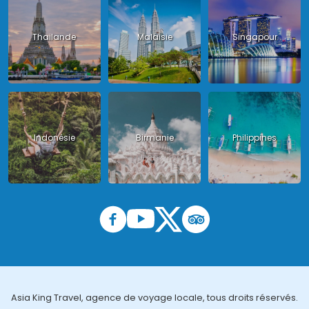
Thailande
Malaisie
Singapour
Indonésie
Birmanie
Philippines
Asia King Travel, agence de voyage locale, tous droits réservés.