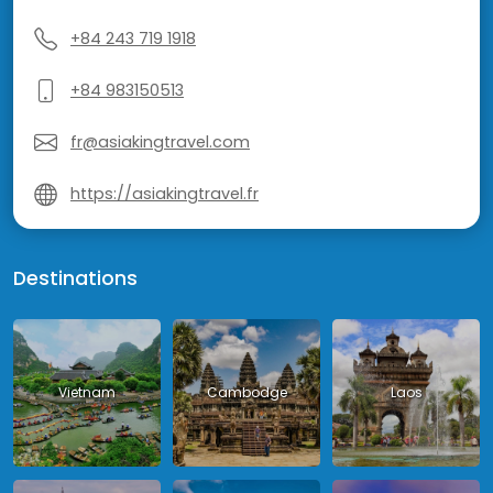
+84 243 719 1918
+84 983150513
fr@asiakingtravel.com
https://asiakingtravel.fr
Destinations
Vietnam
Cambodge
Laos