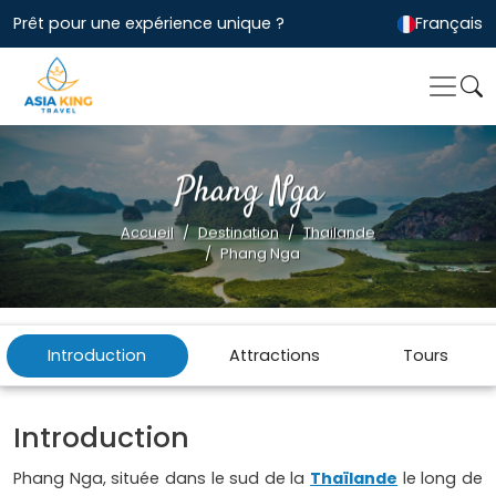
Prêt pour une expérience unique ?
Français
Phang Nga
Accueil
Destination
Thailande
Phang Nga
Introduction
Attractions
Tours
Introduction
Phang Nga, située dans le sud de la
Thaïlande
le long de