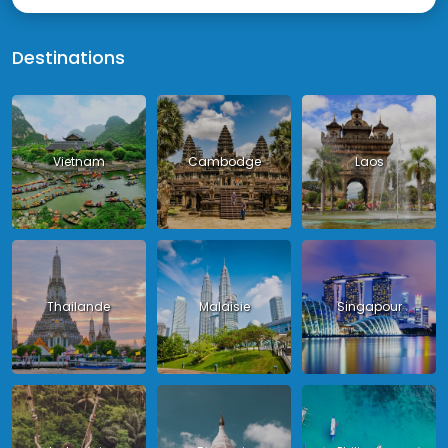
Destinations
Vietnam
Cambodge
Laos
Thailande
Malaisie
Singapour