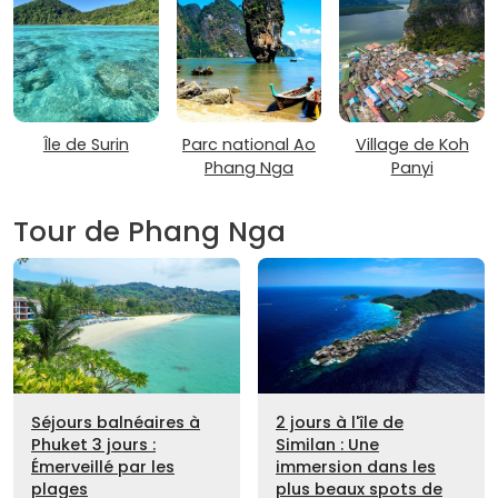
Île de Surin
Parc national Ao
Village de Koh
Phang Nga
Panyi
Tour de Phang Nga
Séjours balnéaires à
2 jours à l'île de
Phuket 3 jours :
Similan : Une
Émerveillé par les
immersion dans les
plages
plus beaux spots de