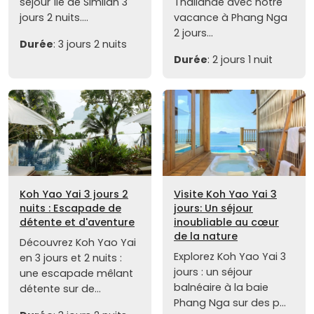
séjour île de Similan 3
Thaïlande avec notre
jours 2 nuits....
vacance à Phang Nga
2 jours...
Durée
: 3 jours 2 nuits
Durée
: 2 jours 1 nuit
Koh Yao Yai 3 jours 2
Visite Koh Yao Yai 3
nuits : Escapade de
jours: Un séjour
détente et d'aventure
inoubliable au cœur
de la nature
Découvrez Koh Yao Yai
Explorez Koh Yao Yai 3
en 3 jours et 2 nuits :
jours : un séjour
une escapade mêlant
balnéaire à la baie
détente sur de...
Phang Nga sur des p...