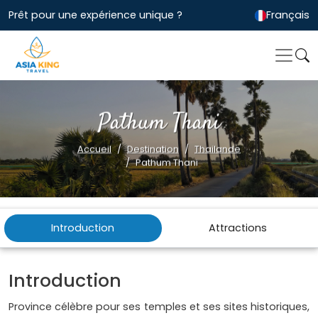
Prêt pour une expérience unique ?
Français
Pathum Thani
Accueil
Destination
Thailande
Pathum Thani
Introduction
Attractions
Introduction
Province célèbre pour ses temples et ses sites historiques,