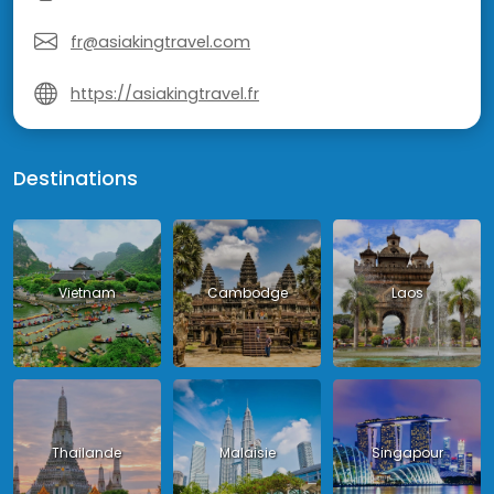
fr@asiakingtravel.com
https://asiakingtravel.fr
Destinations
Vietnam
Cambodge
Laos
Thailande
Malaisie
Singapour