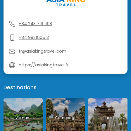
+84 243 719 1918
+84 983150513
fr@asiakingtravel.com
https://asiakingtravel.fr
Destinations
Vietnam
Cambodge
Laos