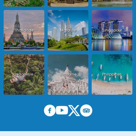
Thailande
Malaisie
Singapour
Indonésie
Birmanie
Philippines