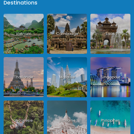
Destinations
Vietnam
Cambodge
Laos
Thailande
Malaisie
Singapour
Indonésie
Birmanie
Philippines