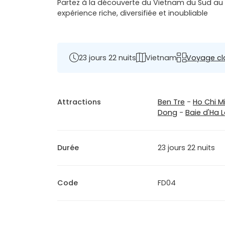
Partez à la découverte du Vietnam du Sud au N
expérience riche, diversifiée et inoubliable
23 jours 22 nuits
Vietnam
Voyage cl
Attractions
Ben Tre
-
Ho Chi M
Dong
-
Baie d'Ha 
Durée
23 jours 22 nuits
Code
FD04