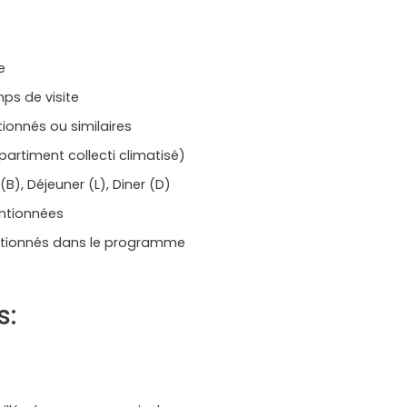
e
ps de visite
onnés ou similaires
artiment collecti climatisé)
B), Déjeuner (L), Diner (D)
entionnées
tionnés dans le programme
s: