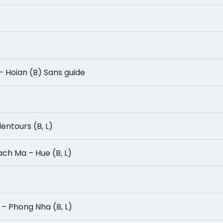
Jour 6: Saigon – Vol pour Danang – Hoian (B) Sans guide
x alentours (B, L)
e Bach Ma – Hue (B, L)
Hoi – Phong Nha (B, L)