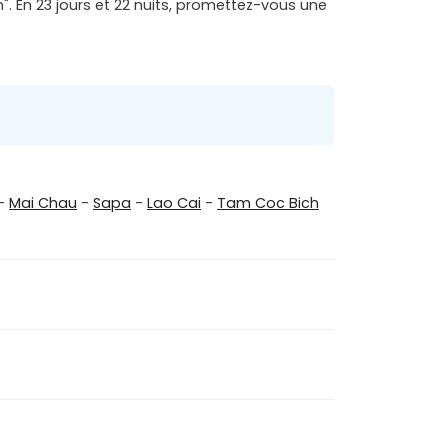
. En 23 jours et 22 nuits, promettez-vous une
-
Mai Chau
-
Sapa
-
Lao Cai
-
Tam Coc Bich