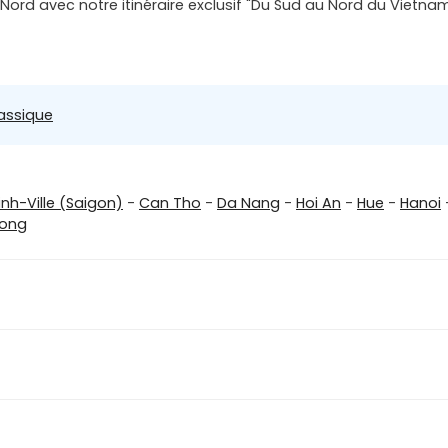
ord avec notre itinéraire exclusif "Du Sud au Nord du Vietnam"
assique
inh-Ville (Saigon)
-
Can Tho
-
Da Nang
-
Hoi An
-
Hue
-
Hanoi
Long