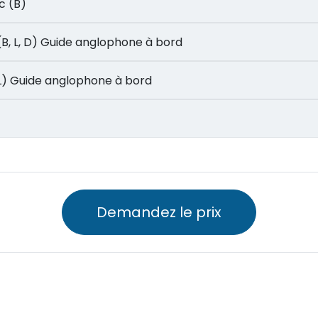
oc (B)
ong (B, L, D) Guide anglophone à bord
Jour 22: Baie d’Halong – Hanoi (B, L) Guide anglophone à bord
Demandez le prix