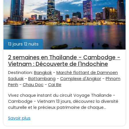
13 jours 12 nuits
2 semaines en Thaïlande - Cambodge -
Vietnam : Découverte de l'Indochine
Destination:
Bangkok
-
Marché flottant de Damnoen
Saduak
-
Battambang
-
Complexe d'Angkor
-
Phnom
Penh
-
Chau Doc
-
Cai Be
Vivez chaque instant du circuit Voyage Thaïlande -
Cambodge - Vietnam 13 jours, découvrez la diversité
culturelle et le précieux patrimoine de chaque...
Savoir plus