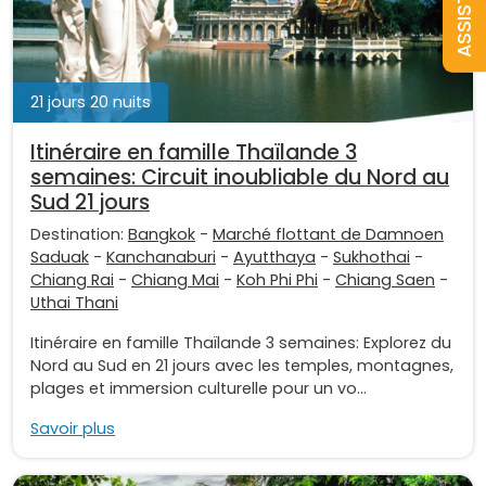
21 jours 20 nuits
Itinéraire en famille Thaïlande 3
semaines: Circuit inoubliable du Nord au
Sud 21 jours
Destination:
Bangkok
-
Marché flottant de Damnoen
Saduak
-
Kanchanaburi
-
Ayutthaya
-
Sukhothai
-
Chiang Rai
-
Chiang Mai
-
Koh Phi Phi
-
Chiang Saen
-
Uthai Thani
Itinéraire en famille Thaïlande 3 semaines: Explorez du
Nord au Sud en 21 jours avec les temples, montagnes,
plages et immersion culturelle pour un vo...
Savoir plus