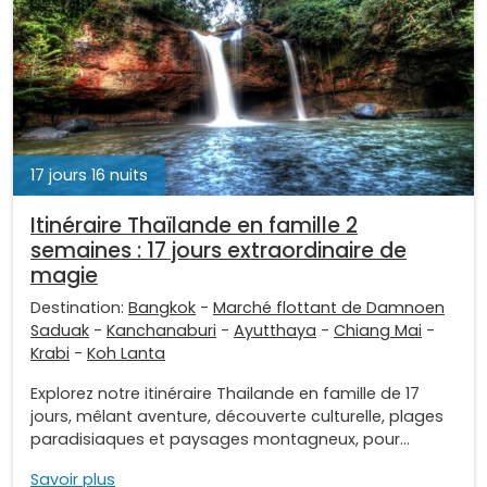
17 jours 16 nuits
Itinéraire Thaïlande en famille 2
semaines : 17 jours extraordinaire de
magie
Destination:
Bangkok
-
Marché flottant de Damnoen
Saduak
-
Kanchanaburi
-
Ayutthaya
-
Chiang Mai
-
Krabi
-
Koh Lanta
Explorez notre itinéraire Thailande en famille de 17
jours, mêlant aventure, découverte culturelle, plages
paradisiaques et paysages montagneux, pour...
Savoir plus