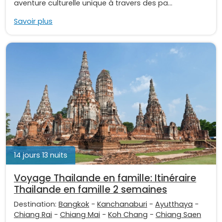
aventure culturelle unique à travers des pa...
Savoir plus
14 jours 13 nuits
Voyage Thailande en famille: Itinéraire
Thailande en famille 2 semaines
Destination:
Bangkok
-
Kanchanaburi
-
Ayutthaya
-
Chiang Rai
-
Chiang Mai
-
Koh Chang
-
Chiang Saen