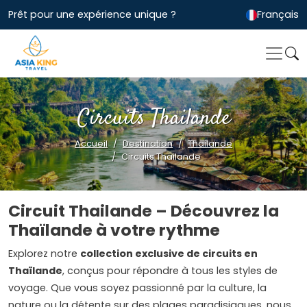
Prêt pour une expérience unique ?
Français
Circuits Thailande
Accueil
Destination
Thailande
Circuits Thailande
Circuit Thailande – Découvrez la
Thaïlande à votre rythme
Explorez notre
collection exclusive de circuits en
Thaïlande
, conçus pour répondre à tous les styles de
voyage. Que vous soyez passionné par la culture, la
nature ou la détente sur des plages paradisiaques, nous