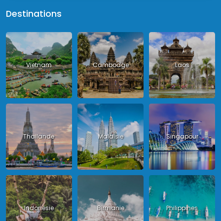
Destinations
Vietnam
Cambodge
Laos
Thailande
Malaisie
Singapour
Indonésie
Birmanie
Philippines