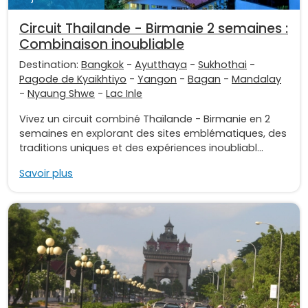
Circuit Thailande - Birmanie 2 semaines :
Combinaison inoubliable
Destination:
Bangkok
-
Ayutthaya
-
Sukhothai
-
Pagode de Kyaikhtiyo
-
Yangon
-
Bagan
-
Mandalay
-
Nyaung Shwe
-
Lac Inle
Vivez un circuit combiné Thaïlande - Birmanie en 2
semaines en explorant des sites emblématiques, des
traditions uniques et des expériences inoubliabl...
Savoir plus