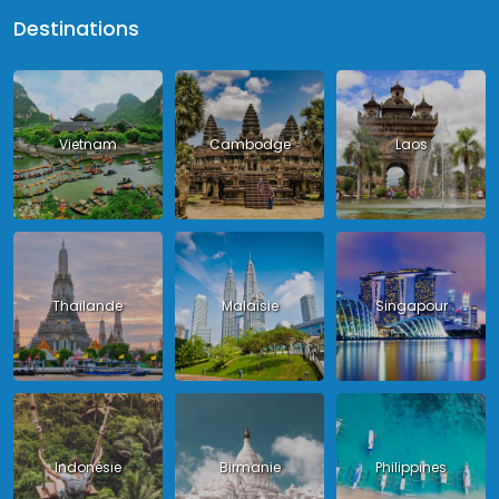
Destinations
Vietnam
Cambodge
Laos
Thailande
Malaisie
Singapour
Indonésie
Birmanie
Philippines