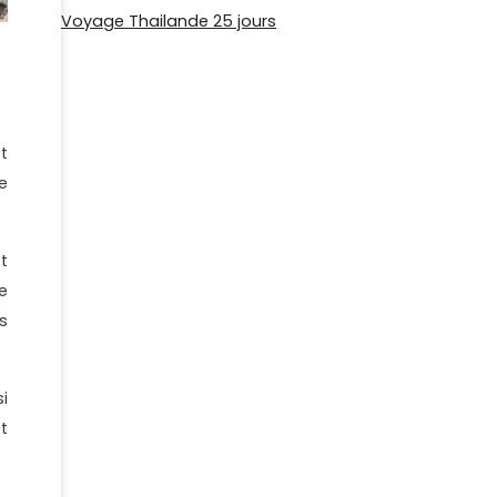
Voyage Thailande 25 jours
t
e
t
e
s
i
t