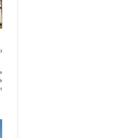
a
e
é
t