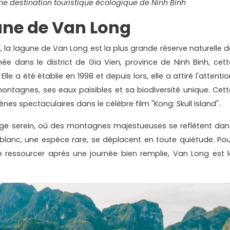
e destination touristique écologique de Ninh Binh
une de Van Long
, la lagune de Van Long est la plus grande réserve naturelle d
e dans le district de Gia Vien, province de Ninh Binh, cett
le a été établie en 1998 et depuis lors, elle a attiré l'attenti
ontagnes, ses eaux paisibles et sa biodiversité unique. Cett
es spectaculaires dans le célèbre film "Kong: Skull Island".
ge serein, où des montagnes majestueuses se reflètent dan
 blanc, une espèce rare, se déplacent en toute quiétude. Pou
 ressourcer après une journée bien remplie, Van Long est l