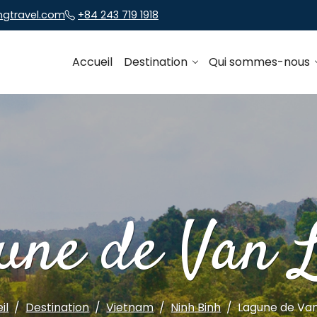
ngtravel.com
+84 243 719 1918
Accueil
Destination
Qui sommes-nous
une de Van 
il
Destination
Vietnam
Ninh Binh
Lagune de Va